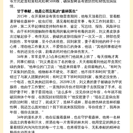
等方式处置枯黄枯死松树5690株，确保梨树县有效防控松材线虫病疫
情。
甘于奉献，他是公而忘私的“森林医生”
2015年，在开展林业有害生物普查期间，他每天顶着烈日、冒着酷
暑穿梭在森林中，蚊虫叮咬、遇见毒蛇都是常事，每天工作到凌晨1、2
点钟，第二天早起继续坚持制作标本、鉴定，写总结、报告、风险评估
等。由于长时间接触制作毒瓶用的氰化钾等有毒的农药，刘义勇皮肤多
次过敏起疹子，奇痒无比，挠破的皮肤结痂掉了一次又一次，肺部也受
到损伤，常年咳嗽，至今仍未痊愈。回到家里，妻子看到他的样子十分
心疼，埋怨他工作量太大，不爱惜自己的身体，他说：“其他同事都还年
轻，有的还没生小孩，剧毒农药对他们身体伤害大。”
34年来，常常是早上5点单位刚开门他就来上班了，每天很晚才离
开。同事们都说：“刘义勇是出了名的敬业，天天都能看到他起早贪黑忙
碌的身影。”他单位的门卫说：“他是来得最早，走得最晚的人。”有时为
了采集到的昆虫、植物标本不硬化、不腐烂，他不得不和时间“竞赛”，
错过了与家人团聚的时间；有时正常下班时间回到家，板凳还没坐热，
一个电话，他又匆匆赶回单位。2020年2月，刘义勇的妻子被确诊为甲状
腺癌，他由于工作繁忙，一直拖到6月份才陪同妻子去医院做了手术。在
陪护妻子时，妻子委屈地说：“这么多年，没见你休过年假，今年就不能
破回例休个年假，在医院好好陪陪我？”他安慰妻子：“现在正是病虫害
的防治时期，错过了，就成灾了，造林不成林，那会挫伤林农造林积极
性啊，我还怎么面对他们？我下班就来医院陪你，等你痊愈了，我再休
年假，领你去旅游。”
34年的漫长岁月，他在征服着森林，也在守护着森林。他将一名林
业战士的青春和汗水，挥洒在每一片青翠的林木间，他用坚定的脚步丈
量着辖区内沟沟坎坎的每一寸土地，也将艰苦奋斗、无私奉献的精神诠
释得生动而丰满。