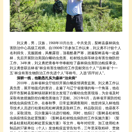
刘义勇，男，汉族，1968年10月出生，中共党员，梨树县森林病虫
害防治中心高级工程师。自1990年7月参加工作以来，刘义勇不计较个人
名利得失，克服困难，风餐露宿，顶着酷暑严寒，踏遍梨树县每一处森
林，先后开展防治美国白蛾幼虫危害、松材线虫病等林业有害生物防控
工作。34年来，刘义勇把青春年华奉献给了森林病虫害防治检疫事业。
刘义勇曾获吉林省“林业有害生物防控工作贡献突出个人”“吉林省‘十一
五’林业有害生物防治工作先进个人”等称号。入选“四平好人”。
深耕一线，他勤恳扎实为森林“治未病”
2010年，吉林省林业厅组织开展白蛾疫情调查监测。刘义勇工作认
真负责，展开地毯式的查访，走遍了与辽宁省接壤的每一个角落，他在
四平市梨树县梨树镇胡家村首次发现了白蛾幼虫危害现场，为全省及时
采取有效措施防控白蛾危害做出了贡献。2021年6月，吉林省开展防控松
材线虫病疫情工作。在春秋季、日常监测调查期间，他坚持深入林地指
导技术人员进行枯黄枯死松树调查及取样工作。样品取回后，他昼夜不
分，采取浸泡、贝尔曼漏斗法进行镜检。同时，他拟订《梨树县松材线
虫病疫情应急处置预案》《梨树县松材线虫病防控工作实施方案》《梨
树县枯黄枯死松树处置实施方案》等文件，每年对经营、加工使用松木
制品的57家单位（个人）发放检疫监管告知书，三年里采取粉碎、焚烧