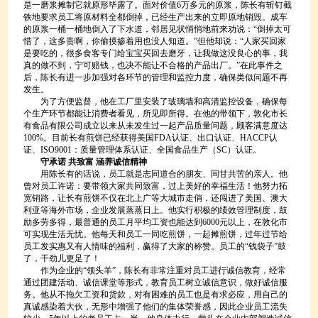
是一磨浆摊制它就原形毕露了。面对价值6万多元的原浆，陈长有斩钉截
铁地要求员工将原材料全都倒掉，已经生产出来的立即原地销毁。成车
的原浆一桶一桶地倒入了下水道，邻居见状悄悄地前来劝说：“倒掉太可
惜了，这多贵啊，你偷摸掺着用也没人知道。”但他却说：“人家买回家
是要吃的，很多食客专门给宝宝买回去磨牙，让我做这没良心的事，我
真的做不到，宁可赔钱，也决不能让不合格的产品出厂。”在此事件之
后，陈长有进一步加强对各环节的管理和监控力度，确保类似问题不再
发生。
为了方便监督，他在工厂里安装了玻璃墙和高清监控设备，确保每
个生产环节都能让消费者看见，所见即所得。在他的带领下，敦化市长
有食品有限公司成立以来从未发生过一起产品质量问题，顾客满意度达
100%。目前长有煎饼已经获得美国FDA认证、出口认证、HACCP认
证、ISO9001：质量管理体系认证、全国食品生产（SC）认证。
守承诺 共致富 涵养诚信精神
用陈长有的话说，员工就是志同道合的朋友、同甘共苦的亲人。他
曾对员工许诺：要带领大家共同致富，过上美好的幸福生活！他努力拓
宽销路，让长有煎饼不仅在北上广等大城市走俏，还闯进了美国、澳大
利亚等海外市场，企业发展蒸蒸日上。他实行积极的绩效管理制度，鼓
励多劳多得，最普通的员工月平均工资也能达到6000元以上，在敦化市
可实现生活无忧。他每天和员工一同吃煎饼，一起摊煎饼，过年过节给
员工发实惠又有人情味的福利，赢得了大家的称赞。员工的“钱袋子”鼓
了，干劲儿更足了！
作为企业的“领头羊”，陈长有非常注重对员工进行诚信教育，经常
通过团建活动、诚信课堂等形式，教育员工树立诚信意识，做好诚信服
务。他从不拖欠工资和货款，对有困难的员工也是有求必应，用自己的
真诚感染着大伙，无形中增强了他们的集体荣誉感，因此企业员工流失