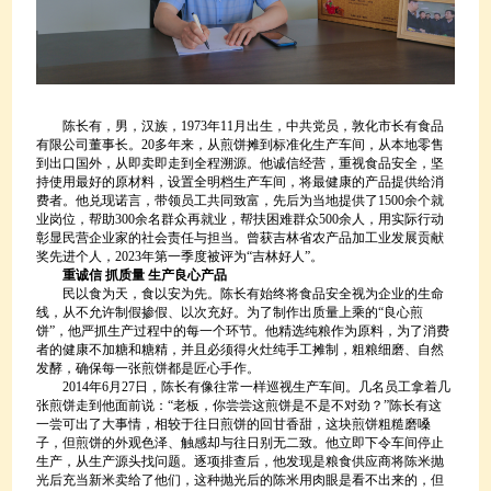
陈长有，男，汉族，1973年11月出生，中共党员，敦化市长有食品
有限公司董事长。20多年来，从煎饼摊到标准化生产车间，从本地零售
到出口国外，从即卖即走到全程溯源。他诚信经营，重视食品安全，坚
持使用最好的原材料，设置全明档生产车间，将最健康的产品提供给消
费者。他兑现诺言，带领员工共同致富，先后为当地提供了1500余个就
业岗位，帮助300余名群众再就业，帮扶困难群众500余人，用实际行动
彰显民营企业家的社会责任与担当。曾获吉林省农产品加工业发展贡献
奖先进个人，2023年第一季度被评为“吉林好人”。
重诚信 抓质量 生产良心产品
民以食为天，食以安为先。陈长有始终将食品安全视为企业的生命
线，从不允许制假掺假、以次充好。为了制作出质量上乘的“良心煎
饼”，他严抓生产过程中的每一个环节。他精选纯粮作为原料，为了消费
者的健康不加糖和糖精，并且必须得火灶纯手工摊制，粗粮细磨、自然
发酵，确保每一张煎饼都是匠心手作。
2014年6月27日，陈长有像往常一样巡视生产车间。几名员工拿着几
张煎饼走到他面前说：“老板，你尝尝这煎饼是不是不对劲？”陈长有这
一尝可出了大事情，相较于往日煎饼的回甘香甜，这块煎饼粗糙磨嗓
子，但煎饼的外观色泽、触感却与往日别无二致。他立即下令车间停止
生产，从生产源头找问题。逐项排查后，他发现是粮食供应商将陈米抛
光后充当新米卖给了他们，这种抛光后的陈米用肉眼是看不出来的，但